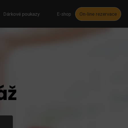
Dárkové poukazy
On-line rezervace
E-shop
áž