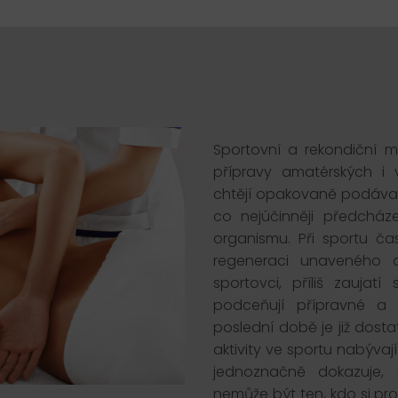
Sportovní a rekondiční m
přípravy amatérských i v
chtějí opakovaně podávat
co nejúčinněji předcháze
organismu. Při sportu č
regeneraci unaveného o
sportovci, příliš zaujatí
podceňují přípravné a 
poslední době je již dost
aktivity ve sportu nabýva
jednoznačně dokazuje,
nemůže být ten, kdo si pr