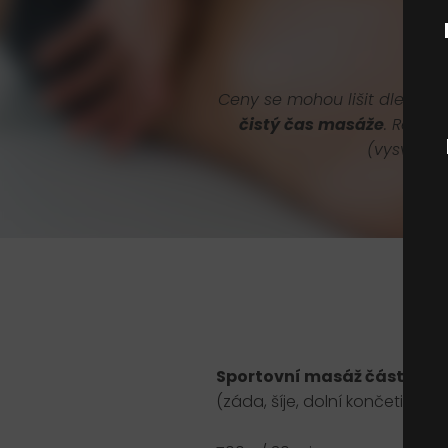
Ceny se mohou lišit dle délk
čistý čas masáže
. Rezer
(vysvleče
Sportovní masáž částečná
(záda, šíje, dolní končetiny)