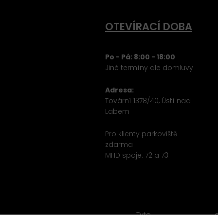
OTEVÍRACÍ DOBA
Po - Pá: 8:00 - 18:00
Jiné termíny dle domluvy
Adresa:
Tovární 1378/40, Ústí nad
Labem
Pro klienty parkoviště
zdarma
MHD spoje: 72 a 73
Tyto
webové stránky