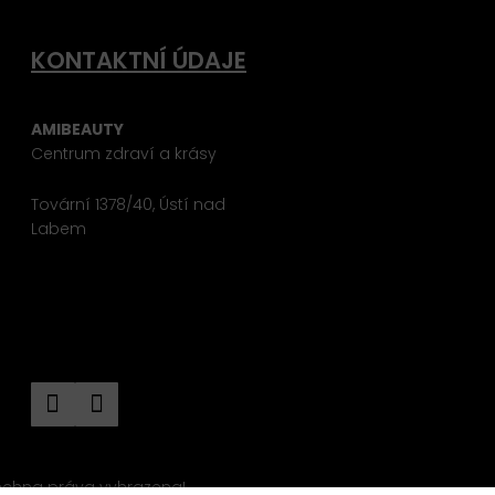
KONTAKTNÍ ÚDAJE
AMIBEAUTY
Centrum zdraví a krásy
Tovární 1378/40, Ústí nad
Labem
+420 608 300 072
+420 475 511 100
info@amibeauty.cz
šechna práva vyhrazena!