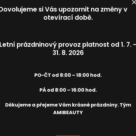
+420 608 300 072.
Dovolujeme si Vás upozornit na změny v
otevírací době.
y služby, náročnosti či nadměrné spotřebě materiálu.
Re
vovaný čas zahrnuje přípravu maséra na dalšího klienta,
Letní prázdninový provoz platnost od 1. 7. 
ní se a vysprchování), případnou konzultaci zdravotního
31. 8. 2026
PO-ČT od 8:00 – 18:00 hod.
PÁ od 8:00 – 16:00 hod.
Děkujeme a přejeme Vám krásné prázdniny. Tým
AMIBEAUTY
 - provádí masér/ka