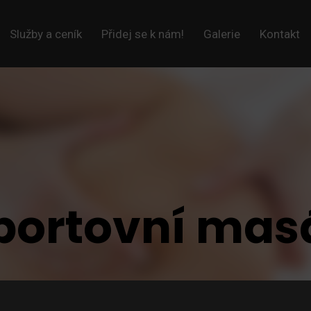
Služby a ceník
Přidej se k nám!
Galerie
Kontakt
portovní mas
Zarezervujte si svůj termín ještě dnes.
Nevíte-li si rady, zavolejte nám na recepci