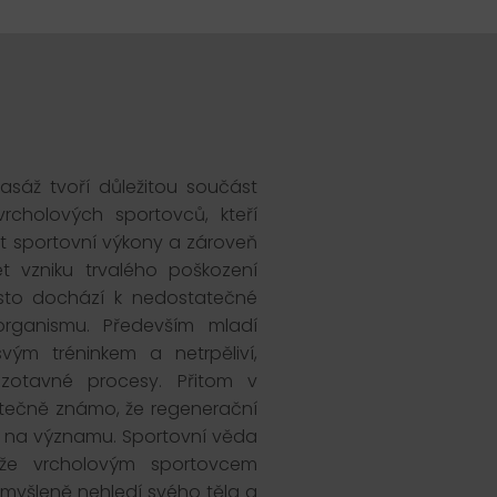
asáž tvoří důležitou součást
rcholových sportovců, kteří
 sportovní výkony a zároveň
t vzniku trvalého poškození
asto dochází k nedostatečné
rganismu. Především mladí
 svým tréninkem a netrpěliví,
zotavné procesy. Přitom v
atečně známo, že regenerační
jí na významu. Sportovní věda
 že vrcholovým sportovcem
omyšleně nehledí svého těla a