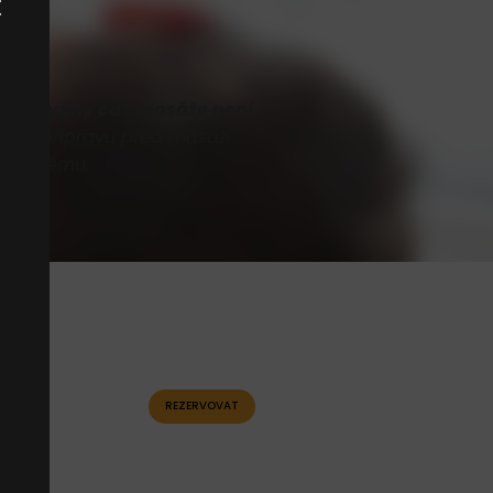
zervovaný čas masáže není
 Vaši přípravu před masáží
-
 problému.
REZERVOVAT