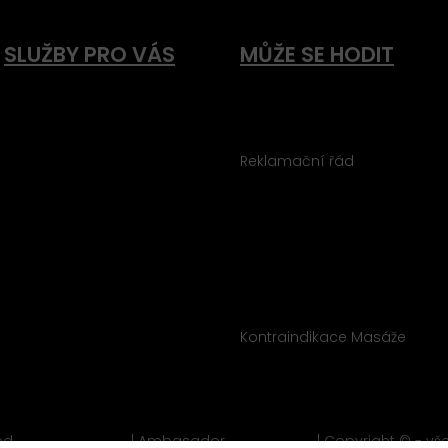
SLUŽBY PRO VÁS
MŮŽE SE HODIT
Masáže
Obchodní podmínky
Masáže speciální
Ochrana osobních údajů
Tejpování
Reklamační řád
Pedikúra
Kariéra
Kosmetika
Dárkové poukazy
Microblanding a PMU
E-shop
Přístrojová kosmetika
Virtuální prohlídka studiem
Depilace
On-line rezervace
BTL - Bodylift
Informované souhlasy
Laserová epilace
Kontraindikace Fyzio
Kyslíková terapie
Kontraindikace Masáže
Magnetoterapie
Solárium
od
websitepoint
®
| Ambasador
solidpixels.
| Copyright © - v