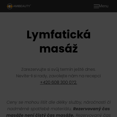
Menu
Úvod
Novin
Lymfatická
Služb
masáž
Ma
Mas
Tej
Zarezervujte si svůj termín ještě dnes.
Nevíte-li si rady, zavolejte nám na recepci
Ped
+420 608 300 072.
Kos
Mic
Ceny se mohou lišit dle délky služby, náročnosti či
nadměrné spotřebě materiálu.
Rezervovaný čas
Per
masáže není čistý čas masáže.
Rezervovaný čas