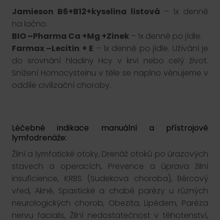
Jamieson B6+B12+kyselina listová
– 1x denně
na lačno.
BIO –Pharma Ca +Mg +Zinek
– 1x denně po jídle.
Farmax –Lecitin + E
– 1x denně po jídle. Užívání je
do srovnání hladiny Hcy v krvi nebo celý život.
Snížení Homocysteinu v těle se naplno věnujeme v
oddíle civilizační choroby.
Léčebné indikace manuální a přístrojové
lymfodrenáže:
Žilní a lymfatické otoky, Drenáž otoků po úrazových
stavech a operacích, Prevence a úprava žilní
insuficience, KRBS (Sudekova choroba), Bércový
vřed, Akné, Spastické a chabé parézy u různých
neurologických chorob, Obezita, Lipédem, Paréza
nervu facialis, Žilní nedostatečnost v těhotenství,