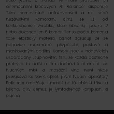
Jako jediná z masáží se může provádět při
onemocnění křečových žil. Ballancer disponuje
24mi samostatně nafukovanými a na sobě
nezávislými komorami, čímž se liší od
konkurenčních výrobků, které obsahují pouze 12
nebo dokonce jen 6 komor! Tento počet komor a
také elastický materiál kalhot zaručují, že se
nohavice maximálně přizpůsobí postavě a
masírovaným partiím. Komory jsou v nohavicích
uspořádány „šupinovitě“, tzn., že každá částečně
překrývá tu další a tím dochází k eliminaci tzv.
hluchých míst a masážní vlna není nikde
přerušována. Navíc oproti jiným typům, aplikátory
Ballancer umožňuje i masáž nártů, oblasti třísel a
břicha, díky čemuž je lymfodrenáž komplexní a
účinná.