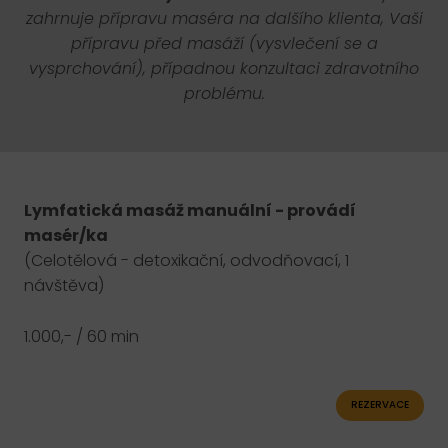
zahrnuje přípravu maséra na dalšího klienta, Vaši
Pří
přípravu před masáží (vysvlečení se a
Dep
vysprchování), případnou konzultaci zdravotního
problému.
Las
Kys
Mag
Lymfatická masáž manuální - provádí
Sol
masér/ka
(Celotělová - detoxikační, odvodňovací, 1
Kad
návštěva)
Přide
1.000,- / 60 min
Galer
Konta
REZERVACE
Dárko