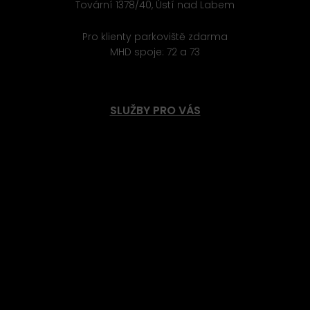
Tovární 1378/40, Ústí nad Labem
Pro klienty parkoviště zdarma
MHD spoje: 72 a 73
SLUŽBY PRO VÁS
Masáže
Masáže speciální
Tejpování
Pedikúra
Kosmetika
Microblanding a PMU
Přístrojová kosmetika
Depilace
BTL - Bodylift
Laserová epilace
Kyslíková terapie