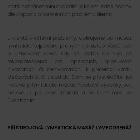
kratší než třicet minut. Ideální je kolem jedné hodiny,
dle dispozic a konkrétních problémů klienta.
U klientů s většími problémy, aplikujeme po masáži
lymfatické tejpování, pro rychlejší ústup otoků. Jde
o uznávaný obor, kdy se léčba ordinuje při
rekonvalescenci po operacích, liposukcích
invazivních či neinvazivních, k prevenci vzniku
křečových žil či celulitidy. Sami se přesvědčíte, jak
mocná je lymfatická masáž. Pocitové výsledky jsou
patrné již po první masáži a viditelné mezi 4-
6ošetřením.
PŘÍSTROJOVÁ LYMFATICKÁ MASÁŽ LYMFODRENÁŽ