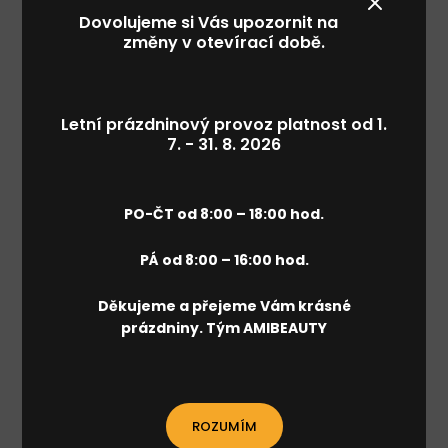
(Včetně odblokování krčních uzlin - detoxikační,
Dovolujeme si Vás upozornit na
odvodňovací, 1 návštěva)
změny v otevírací době.
lymfokalhoty k zakoupení na recepci
400 Kč / 60 min
Letní prázdninový provoz platnost od 1.
7. - 31. 8. 2026
REZERVACE
PO-ČT od 8:00 – 18:00 hod.
PÁ od 8:00 – 16:00 hod.
Lymfatická masáž přístrojová – provádí
Děkujeme a přejeme Vám krásné
proškolená obsluha
prázdniny. Tým AMIBEAUTY
(Včetně odblokování krčních uzlin - detoxikační,
odvodňovací, 10 návštěv)
lymfokalhoty k zakoupení na recepci
ROZUMÍM