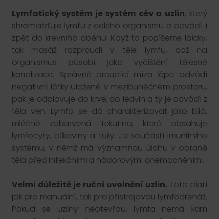
Lymfatický systém je systém cév a uzlin
, který
shromažďuje lymfu z celého organismu a odvádí ji
zpět do krevního oběhu. Když to popíšeme laicky,
tak masáž rozproudí v těle lymfu, což na
organismus působí jako vyčištění tělesné
kanalizace. Správně proudící míza lépe odvádí
negativní látky uložené v mezibuněčném prostoru,
pak je odplavuje do krve, do ledvin a ty je odvádí z
těla ven. Lymfa se dá charakterizovat jako bílá,
mléčně zabarvená tekutina, která obsahuje
lymfocyty, bílkoviny a tuky. Je součástí imunitního
systému, v němž má významnou úlohu v obraně
těla před infekčními a nádorovými onemocněními.
Velmi důležité je ruční uvolnění uzlin.
Toto platí
jak pro manuální, tak pro přístrojovou lymfodrenáž.
Pokud se uzliny neotevřou, lymfa nemá kam