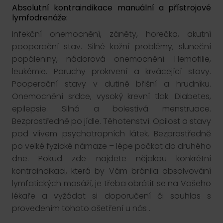
Absolutní kontraindikace manuální a přístrojové
lymfodrenáže:
Infekční onemocnění, záněty, horečka, akutní
pooperační stav. Silné kožní problémy, sluneční
popáleniny, nádorová onemocnění. Hemofilie,
leukémie. Poruchy prokrvení a krvácející stavy.
Pooperační stavy v dutině břišní a hrudníku.
Onemocnění srdce, vysoký krevní tlak. Diabetes,
epilepsie. Silná a bolestivá menstruace.
Bezprostředně po jídle. Těhotenství. Opilost a stavy
pod vlivem psychotropních látek. Bezprostředně
po velké fyzické námaze – lépe počkat do druhého
dne. Pokud zde najdete nějakou konkrétní
kontraindikaci, která by Vám bránila absolvování
lymfatických masáží, je třeba obrátit se na Vašeho
lékaře a vyžádat si doporučení či souhlas s
provedením tohoto ošetření u nás .