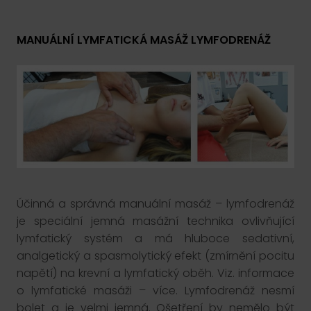
MANUÁLNÍ LYMFATICKÁ MASÁŽ LYMFODRENÁŽ
Účinná a správná manuální masáž – lymfodrenáž
je speciální jemná masážní technika ovlivňující
lymfatický systém a má hluboce sedativní,
analgetický a spasmolytický efekt (zmírnění pocitu
napětí) na krevní a lymfatický oběh. Viz. informace
o lymfatické masáži – více. Lymfodrenáž nesmí
bolet a je velmi jemná. Ošetření by nemělo být