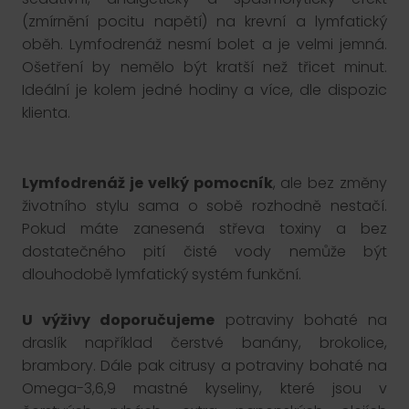
(zmírnění pocitu napětí) na krevní a lymfatický
oběh. Lymfodrenáž nesmí bolet a je velmi jemná.
Ošetření by nemělo být kratší než třicet minut.
Ideální je kolem jedné hodiny a více, dle dispozic
klienta.
Lymfodrenáž je velký pomocník
, ale bez změny
životního stylu sama o sobě rozhodně nestačí.
Pokud máte zanesená střeva toxiny a bez
dostatečného pití čisté vody nemůže být
dlouhodobě lymfatický systém funkční.
U výživy doporučujeme
potraviny bohaté na
draslík například čerstvé banány, brokolice,
brambory. Dále pak citrusy a potraviny bohaté na
Omega-3,6,9 mastné kyseliny, které jsou v