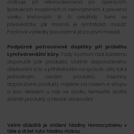
ordinuje při rekonvalescenci po operacích,
liposukcích invazivních či neinvazivních, k prevenci
vzniku křečových žil či celulitidy. Sami se
přesvědčíte, jak mocná je lymfatická masáž.
Pocitové výsledky jsou patrné již po první masáži.
Podpůrné potravinové doplňky při průběhu
Lymfodrenážní kůry.
Tady bychom rádi každému
doporučili pár produktů včetně doporučeného
dávkování a to s přihlédnutím na způsob užití, tak k
jednotlivým cenám produktů. Všechny
doporučené produkty najdete na našem e-shopu
a jsou skladem u nás ve studiu. Nemusíte složitě
shánět produkty a hledat dávkování.
Velmi důležité je snížení hladiny Homocysteinu v
těle a držet tuto hladinu nízkou: