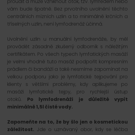
proudit a může vzniknout otok, tzv. lymfedém nebo
vám bude špatně. Bez prvotního uvolnění těchto
centrálních mízních uzlin a to minimálně krčních a
tříselných uzlin, není lymfodrenáž účinná.
Uvolnění uzlin u manuální lymfodrenáže, by měl
provádět zásadně zkušený odborník s náležitým
certifikátem. Po všech typech lymfatických masáží
je velmi vhodné tuto masáž podpořit kompresním
prádlem či bandáží a také nesmíme zapomínat na
velkou podporu jako je lymfatické tejpování pro
klienty s většími problémy, kdy aplikujeme po
masáži lymfatické tejpy, pro rychlejší ústup
otoků.
Po lymfodrenáži je důležité vypít
minimálně 1,5l čisté vody.
Zapomeňte na to, že by šlo jen o kosmetickou
záležitost.
Jde o uznávaný obor, kdy se léčba