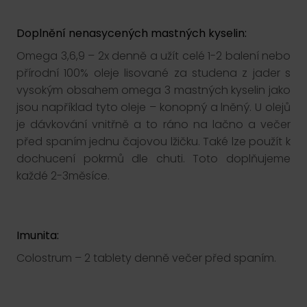
Doplnění nenasycených mastných kyselin:
Omega 3,6,9 – 2x denně a užít celé 1-2 balení nebo
přírodní 100% oleje lisované za studena z jader s
vysokým obsahem omega 3 mastných kyselin jako
jsou například tyto oleje – konopný a lněný. U olejů
je dávkování vnitřně a to ráno na lačno a večer
před spaním jednu čajovou lžičku. Také lze použít k
dochucení pokrmů dle chuti. Toto doplňujeme
každé 2-3měsíce.
Imunita:
Colostrum – 2 tablety denně večer před spaním.