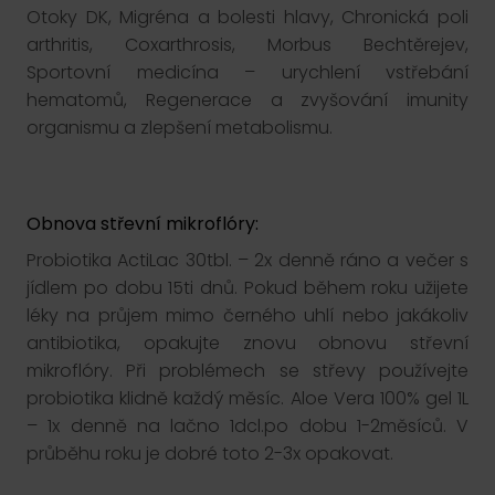
Otoky DK, Migréna a bolesti hlavy, Chronická poli
arthritis, Coxarthrosis, Morbus Bechtěrejev,
Sportovní medicína – urychlení vstřebání
hematomů, Regenerace a zvyšování imunity
organismu a zlepšení metabolismu.
Obnova střevní mikroflóry:
Probiotika ActiLac 30tbl. – 2x denně ráno a večer s
jídlem po dobu 15ti dnů. Pokud během roku užijete
léky na průjem mimo černého uhlí nebo jakákoliv
antibiotika, opakujte znovu obnovu střevní
mikroflóry. Při problémech se střevy používejte
probiotika klidně každý měsíc. Aloe Vera 100% gel 1L
– 1x denně na lačno 1dcl.po dobu 1-2měsíců. V
průběhu roku je dobré toto 2-3x opakovat.