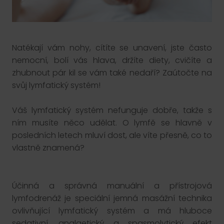
Natékají vám nohy, cítíte se unavení, jste často
nemocní, bolí vás hlava, držíte diety, cvičíte a
zhubnout pár kil se vám také nedaří? Zaútočte na
svůj lymfatický systém!
Váš lymfatický systém nefunguje dobře, takže s
ním musíte něco udělat. O lymfě se hlavně v
posledních letech mluví dost, ale víte přesně, co to
vlastně znamená?
Účinná a správná manuální a přístrojová
lymfodrenáž je speciální jemná masážní technika
ovlivňující lymfatický systém a má hluboce
sedativní, analgetický a spasmolytický efekt