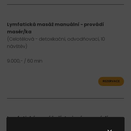
E-sh
O
Lymfatická masáž manuální - provádí
masér/ka
(Celotělová - detoxikační, odvodňovací, 10
návštěv)
9.000,- / 60 min
REZERVACE
Lymfatická masáž přístrojová – provádí
proškolená obsluha