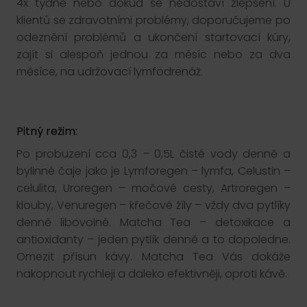
4x týdně nebo dokud se nedostaví zlepšení. U
klientů se zdravotními problémy, doporučujeme po
odeznění problémů a ukončení startovací kúry,
zajít si alespoň jednou za měsíc nebo za dva
měsíce, na udržovací lymfodrenáž.
Pitný režim:
Po probuzení cca 0,3 – 0,5L čisté vody denně a
bylinné čaje jako je Lymforegen – lymfa, Celustin –
celulita, Uroregen – močové cesty, Artroregen –
klouby, Venuregen – křečové žíly – vždy dva pytlíky
denně libovolně. Matcha Tea – detoxikace a
antioxidanty – jeden pytlík denně a to dopoledne.
Omezit přísun kávy. Matcha Tea Vás dokáže
nakopnout rychleji a daleko efektivněji, oproti kávě.