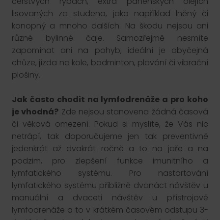
čerstvých rybách, extra panenských olejích
lisovaných za studena, jako například lněný či
konopný a mnoho dalších. Na škodu nejsou ani
různé bylinné čaje. Samozřejmě nesmíte
zapomínat ani na pohyb, ideální je obyčejná
chůze, jízda na kole, badminton, plavání či vibrační
plošiny.
Jak často chodit na lymfodrenáže a pro koho
je vhodná?
Zde nejsou stanovena žádná časová
či věková omezení. Pokud si myslíte, že Vás nic
netrápí, tak doporučujeme jen tak preventivně
jedenkrát až dvakrát ročně a to na jaře a na
podzim, pro zlepšení funkce imunitního a
lymfatického systému. Pro nastartování
lymfatického systému přibližně dvanáct návštěv u
manuální a dvaceti návštěv u přístrojové
lymfodrenáže a to v krátkém časovém odstupu 3-