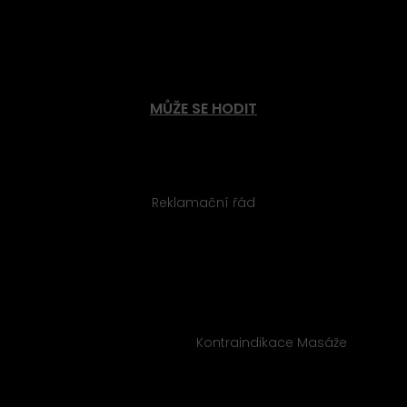
Magnetoterapie
Solárium
MŮŽE SE HODIT
Obchodní podmínky
Ochrana osobních údajů
Reklamační řád
Kariéra
Dárkové poukazy
E-shop
Virtuální prohlídka studiem
On-line rezervace
Informované souhlasy
Kontraindikace Fyzio
Kontraindikace Masáže